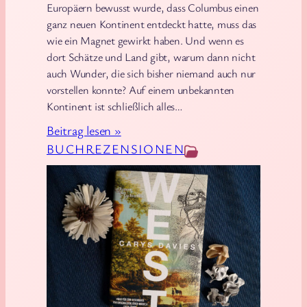
Europäern bewusst wurde, dass Columbus einen
ganz neuen Kontinent entdeckt hatte, muss das
wie ein Magnet gewirkt haben. Und wenn es
dort Schätze und Land gibt, warum dann nicht
auch Wunder, die sich bisher niemand auch nur
vorstellen konnte? Auf einem unbekannten
Kontinent ist schließlich alles…
:
Beitrag lesen »
C
BUCHREZENSIONEN
a
r
y
s
D
a
v
i