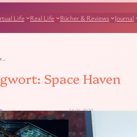
rtual Life
Real Life
Bücher & Reviews
Journal
ür…
agwort:
Space Haven
24.06.2020
G
Space Haven – Tipps 
Space Haven müsst ihr auf die 