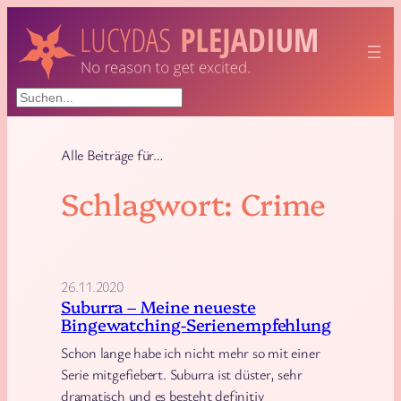
Zum
Inhalt
springen
Suchen
Alle Beiträge für…
Schlagwort:
Crime
26.11.2020
Suburra – Meine neueste
Bingewatching-Serienempfehlung
Schon lange habe ich nicht mehr so mit einer
Serie mitgefiebert. Suburra ist düster, sehr
dramatisch und es besteht definitiv