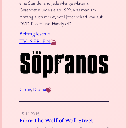
t
eine Stunde, also jede Menge Material.
c
Gesendet wurde sie ab 1999, was man am
Anfang auch merkt, weil jeder scharf war auf
h
DVD-Player und Handys :D
i
n
:
Beitrag lesen »
g
D
TV-SERIEN
-
i
S
e
e
S
r
o
i
p
e
r
Crime
, 
Drama
n
a
e
n
m
o
15.11.2015
p
s
Film: The Wolf of Wall Street
f
: