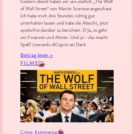
Gestern abend haben wir uns endlich „The Wolf
e
S
of Wall Street“ von Martin Scorsese angeschaut.
h
e
Ich habe mich drei Stunden richtig gut
l
r
unterhalten lassen und habe die Absicht, jetzt
u
i
spoilerfrei darüber zu berichten :D Ja, es geht
um Finanzen und Aktien. Und ja – das macht
n
e
Spaß! Leonardo diCaprio sei Dank.
g
n
e
:
Beitrag lesen »
m
F
FILME
p
i
f
l
e
m
h
:
l
T
u
h
n
e
g
W
Crime
, 
Kommentar