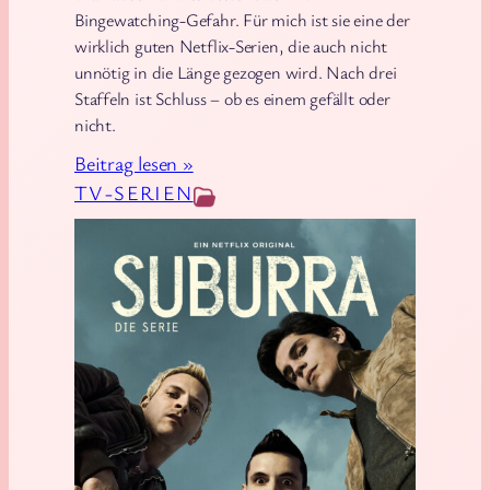
Bingewatching-Gefahr. Für mich ist sie eine der
wirklich guten Netflix-Serien, die auch nicht
unnötig in die Länge gezogen wird. Nach drei
Staffeln ist Schluss – ob es einem gefällt oder
nicht.
:
Beitrag lesen »
S
TV-SERIEN
u
b
u
r
r
a
–
M
e
i