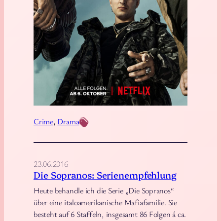
n
e
n
e
u
e
s
t
e
Crime
, 
Drama
B
i
n
23.06.2016
g
Die Sopranos: Serienempfehlung
e
Heute behandle ich die Serie „Die Sopranos“
w
über eine italoamerikanische Mafiafamilie. Sie
a
besteht auf 6 Staffeln, insgesamt 86 Folgen á ca.