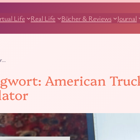
rtual Life
Real Life
Bücher & Reviews
Journal
ür…
agwort:
American Truc
lator
13.02.2016
G
Spielevorstellung: A