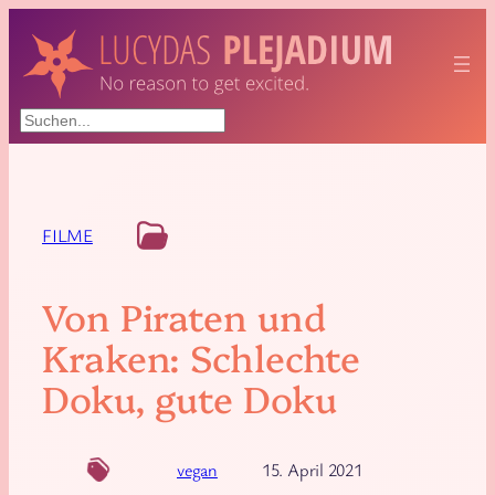
Suchen
FILME
Von Piraten und
Kraken: Schlechte
Doku, gute Doku
vegan
15. April 2021