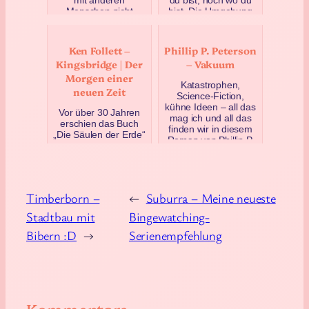
Menschen nicht
bist. Die Umgebung
verstehen können…
wirkt…
Dezember 5, 2019
September 24, 2021
Ken Follett –
Phillip P. Peterson
Kingsbridge | Der
– Vakuum
Morgen einer
Katastrophen,
neuen Zeit
Science-Fiction,
kühne Ideen – all das
Vor über 30 Jahren
mag ich und all das
erschien das Buch
finden wir in diesem
„Die Säulen der Erde“
Roman von Phillip P.
von Ken Follett. Ich
Peter…
hatte es als Teenager
September 9, 2021
gelesen und war hi…
Februar 18, 2022
Timberborn –
←
Suburra – Meine neueste
Stadtbau mit
Bingewatching-
Bibern :D
→
Serienempfehlung