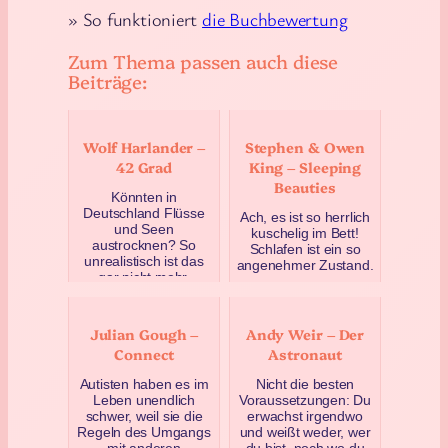
» So funktioniert
die Buchbewertung
Zum Thema passen auch diese
Beiträge:
Wolf Harlander –
Stephen & Owen
42 Grad
King – Sleeping
Beauties
Könnten in
Deutschland Flüsse
Ach, es ist so herrlich
und Seen
kuschelig im Bett!
austrocknen? So
Schlafen ist ein so
unrealistisch ist das
angenehmer Zustand.
gar nicht mehr,
Auf Schlaf verzichten
vermutlich haben die
zu müssen ist i…
meiste…
März 10, 2020
Juli 14, 2020
Julian Gough –
Andy Weir – Der
Connect
Astronaut
Autisten haben es im
Nicht die besten
Leben unendlich
Voraussetzungen: Du
schwer, weil sie die
erwachst irgendwo
Regeln des Umgangs
und weißt weder, wer
mit anderen
du bist, noch wo du