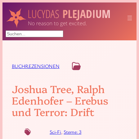
Suchen
BUCHREZENSIONEN
Joshua Tree, Ralph
Edenhofer – Erebus
und Terror: Drift
Sci-Fi
, 
Sterne: 3