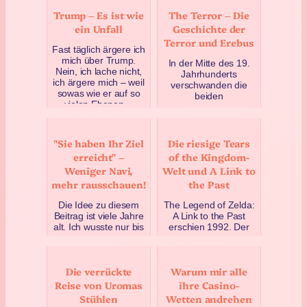
Trump – Es ist wie
The Terror – Die
ein Unfall
Geschichte der
Terror und Erebus
Fast täglich ärgere ich
mich über Trump.
In der Mitte des 19.
Nein, ich lache nicht,
Jahrhunderts
ich ärgere mich – weil
verschwanden die
sowas wie er auf so
beiden
vielen Ebenen…
Expeditionsschiffe
HMS Erebus und
April 18, 2020
HMS Terror spurlos im
arktis…
"Sie haben Ihr Ziel
Die riesige Tears
Februar 8, 2020
erreicht" –
of the Kingdom-
Weniger Navi,
Welt und A Link to
mehr rausschauen!
the Past
Die Idee zu diesem
The Legend of Zelda:
Beitrag ist viele Jahre
A Link to the Past
alt. Ich wusste nur bis
erschien 1992. Der
vor kurzem nicht,
aktuelle Titel der
dass es eine Idee für
Reihe ist Tears of the
einen Beitrag…
Kingdom aus Mai
Die verrückte
Warum mir alle
202…
Dezember 21, 2019
Reise von Uromas
ihre Casino-
August 4, 2023
Stühlen
Wetten andrehen