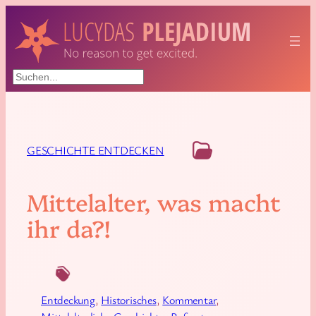
Suchen
GESCHICHTE ENTDECKEN
Mittelalter, was macht
ihr da?!
Entdeckung
, 
Historisches
, 
Kommentar
, 