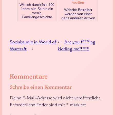
wollen
Wie ich durch fast 100
Jahre alte Stühle ein
Website-Betreiber
wenig
werden von einer
Familiengeschichte
ganz anderen Art von
erfahren habe.
Spam belästigt:
Letztendlich sind sie
Irgendwelche Casino-
bei mir gelan…
Wetten-Seiten (und
andere) w…
Dezember 27, 2024
Juni 1, 2023
Sozialstudie in World of
←
Are you f***ing
Warcraft
→
kidding me?!?!?!!
Kommentare
Schreibe einen Kommentar
Deine E-Mail-Adresse wird nicht veröffentlicht.
Erforderliche Felder sind mit
*
markiert