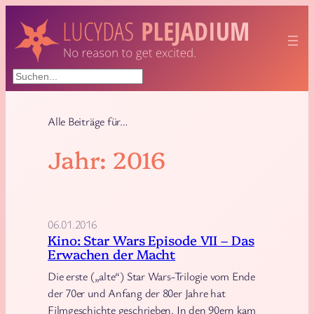
Zum
Inhalt
springen
Suchen
Alle Beiträge für…
Jahr:
2016
06.01.2016
Kino: Star Wars Episode VII – Das
Erwachen der Macht
Die erste („alte“) Star Wars-Trilogie vom Ende
der 70er und Anfang der 80er Jahre hat
Filmgeschichte geschrieben. In den 90ern kam