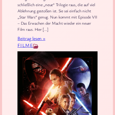
schließlich eine „neue“ Trilogie raus, die auf viel
Ablehnung gestoßen ist. Sie sei einfach nicht
„Star Wars“ genug. Nun kommt mit Episode VII
– Das Erwachen der Macht wieder ein neuer
Film raus. Hier […]
:
Beitrag lesen »
K
FILME
i
n
o
:
S
t
a
r
W
a