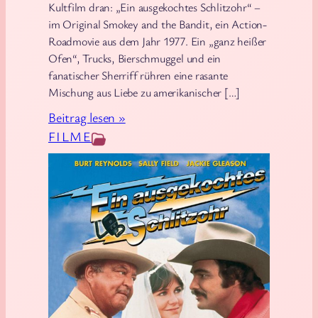
E
Kultfilm dran: „Ein ausgekochtes Schlitzohr“ –
im Original Smokey and the Bandit, ein Action-
r
Roadmovie aus dem Jahr 1977. Ein „ganz heißer
w
Ofen“, Trucks, Bierschmuggel und ein
a
fanatischer Sherriff rühren eine rasante
c
Mischung aus Liebe zu amerikanischer […]
h
:
Beitrag lesen »
e
F
FILME
n
i
d
l
e
m
r
-
M
U
a
n
c
i
h
k
t
a