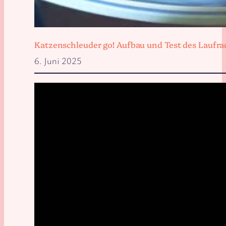
Katzenschleuder go! Aufbau und Test des Laufra
6. Juni 2025