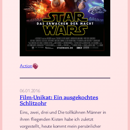
r
s
E
p
i
s
o
d
Action
e
V
I
06.01.2016
I
Film-Unikat: Ein ausgekochtes
–
Schlitzohr
D
Eins, zwei, drei und Die tollkühnen Männer in
a
ihren fliegenden Kisten habe ich zuletzt
s
vorgestellt, heute kommt mein persönlicher